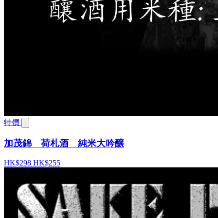
特價
加茂錦 荷札酒 純米大吟醸
HK$298
HK$255