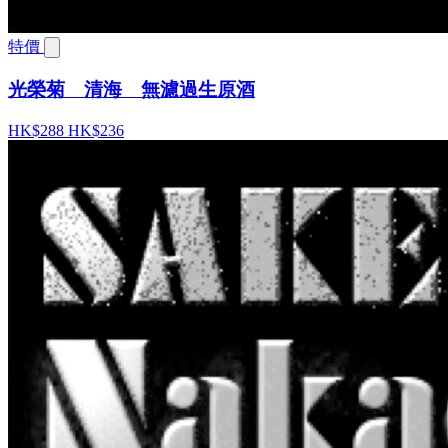
特價
光榮菊 清海 無濾過生原酒
HK$288
HK$236