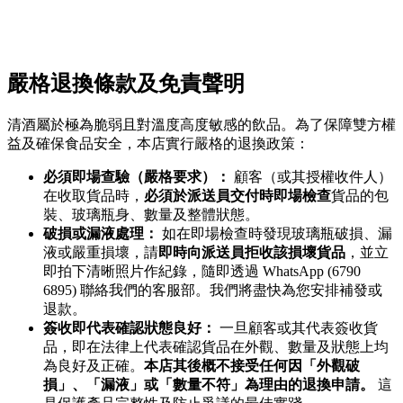
嚴格退換條款及免責聲明
清酒屬於極為脆弱且對溫度高度敏感的飲品。為了保障雙方權
益及確保食品安全，本店實行嚴格的退換政策：
必須即場查驗（嚴格要求）：
顧客（或其授權收件人）
在收取貨品時，
必須於派送員交付時即場檢查
貨品的包
裝、玻璃瓶身、數量及整體狀態。
破損或漏液處理：
如在即場檢查時發現玻璃瓶破損、漏
液或嚴重損壞，請
即時向派送員拒收該損壞貨品
，並立
即拍下清晰照片作紀錄，隨即透過 WhatsApp (6790
6895) 聯絡我們的客服部。我們將盡快為您安排補發或
退款。
簽收即代表確認狀態良好：
一旦顧客或其代表簽收貨
品，即在法律上代表確認貨品在外觀、數量及狀態上均
為良好及正確。
本店其後概不接受任何因「外觀破
損」、「漏液」或「數量不符」為理由的退換申請。
這