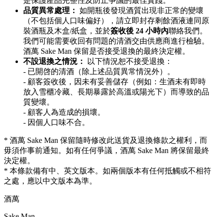
是保護產品完整性及防止爭議的最佳實踐。
品質異常處理：
如開瓶後發現酒質出現非正常的變壞
（不包括個人口味偏好），請立即封存剩餘酒液連同原
裝酒瓶及木盒/紙盒，並於
簽收後 24 小時內
聯絡我們。
我們可能需要收回有問題的清酒交由供應商進行檢驗。
酒萬 Sake Man 保留是否接受退換的最終決定權。
不設退換之情況：
以下情況恕不接受退換：
- 已開啓的清酒（除上述品質異常情況外）。
- 顧客簽收後，因未有妥善儲存（例如：生酒未有即時
放入雪櫃冷藏、長期暴露於高溫或陽光下）而導致的品
質變壞。
- 顧客人為造成的損壞。
- 因個人口味不合。
* 酒萬 Sake Man 保留隨時修改此送貨及退換條款之權利，而
毋須作事前通知。如有任何爭議，酒萬 Sake Man 將保留最終
決定權。
* 本條款備有中、英文版本。如兩個版本有任何抵觸或不相符
之處，應以中文版本為準。
酒萬
Sake Man