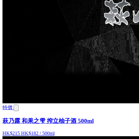
特價
萩乃露 和果之雫 搾立柚子酒 500ml
HK$215
HK$182
/ 500ml