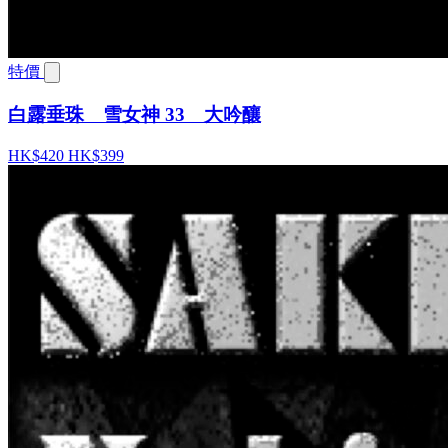
特價
白露垂珠 雪女神 33 大吟釀
HK$420
HK$399