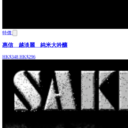
特價
惠信 越淡麗 純米大吟釀
HK$348
HK$296