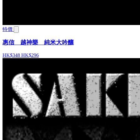
特價
惠信 越神樂 純米大吟釀
HK$348
HK$296