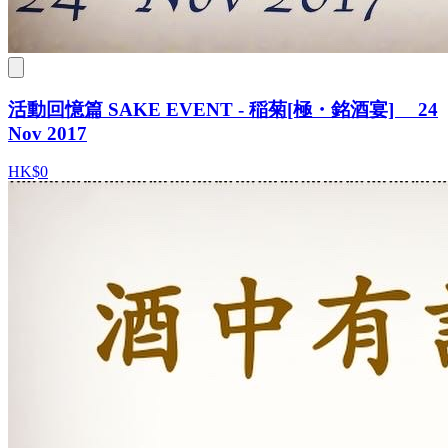
活動回憶篇 SAKE EVENT - 稲菊[極・銘酒宴] 24
Nov 2017
HK$0